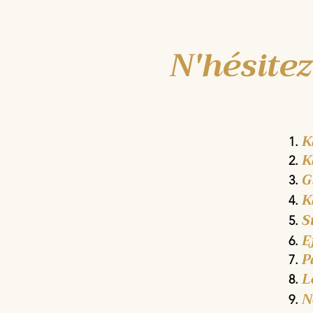
N'hésite
K
K
G
K
S
E
P
L
N