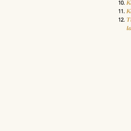
K
K
T
l