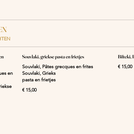
EN
HTEN
en
Souvlaki, griekse pasta en frietjes
Bifteki,
Souvlaki, Pâtes grecques en frites
€ 15,00
ues en
Souvlaki, Grieks
pasta en frietjes
riekse
€ 15,00