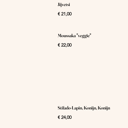
Jijvetsi
€ 21,00
Moussaka "veggie"
€ 22,00
Stifado-Lapin, Konijn, Konijn
€ 24,00