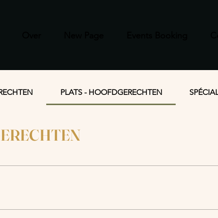
Over
New Page
Events Booking
C
RECHTEN
PLATS - HOOFDGERECHTEN
SPÉCIAL
GERECHTEN