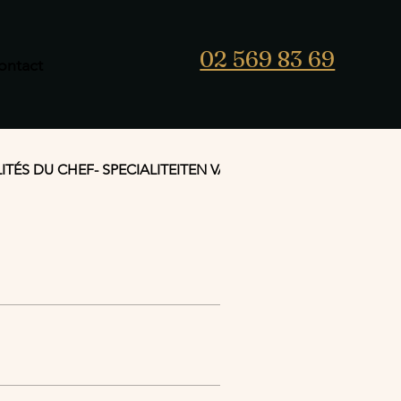
02 569 83 69
ontact
ITÉS DU CHEF- SPECIALITEITEN VAN DE CHEF
GEGRIL