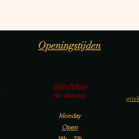
Openingstijden
Only Pickup
n
No delivery
grie
Monday
Open
18h - 22h