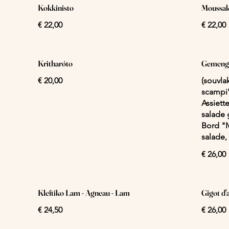
Kokkinisto
Moussa
€ 22,00
€ 22,00
Kritharóto
Gemengd
€ 20,00
(souvla
scampi's
Assiett
salade 
Bord "M
salade, 
€ 26,00
Kleftiko Lam - Agneau - Lam
Gigot d'
€ 24,50
€ 26,00