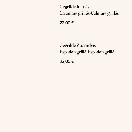
Gegrilde Inktvis
Calamars grillés-Calmars grillés
22,00 €
Gegrilde Zwaardvis
Espadon grillé-Espadon grillé
23,00 €