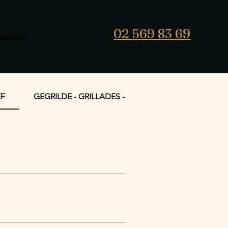
02 569 83 69
ontact
EF
GEGRILDE - GRILLADES - GRILLÉES