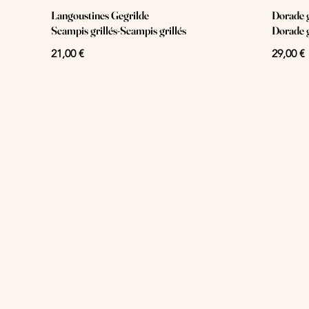
Langoustines Gegrilde
Dorade g
Scampis grillés-Scampis grillés
Dorade g
21,00 €
29,00 €