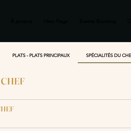
À propos
New Page
Events Booking
C
PLATS - PLATS PRINCIPAUX
SPÉCIALITÉS DU CH
 CHEF
CHEF